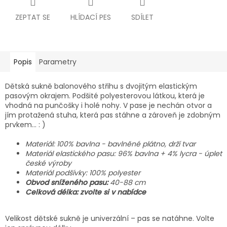
ZEPTAT SE
HLÍDACÍ PES
SDÍLET
Popis
Parametry
Dětská sukně balonového střihu s dvojitým elastickým
pasovým okrajem. Podšité polyesterovou látkou, která je
vhodná na punčošky i holé nohy. V pase je nechán otvor a
jím protažená stuha, která pas stáhne a zároveň je zdobným
prvkem… : )
Materiál:
100% bavlna - bavlněné plátno, drží tvar
Materiál elastického pasu: 96% bavlna + 4% lycra - úplet
české výroby
Materiál podšívky: 100% polyester
Obvod sníženého pasu:
40-88 cm
Celková délka: zvolte si v nabídce
Velikost dětské sukně je univerzální – pas se natáhne. Volte