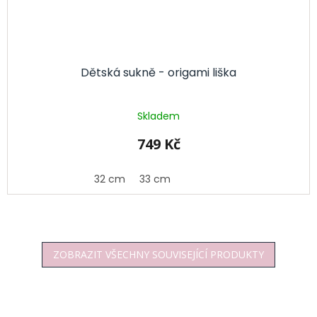
Dětská sukně - origami liška
Skladem
749 Kč
32 cm
33 cm
ZOBRAZIT VŠECHNY SOUVISEJÍCÍ PRODUKTY
Z