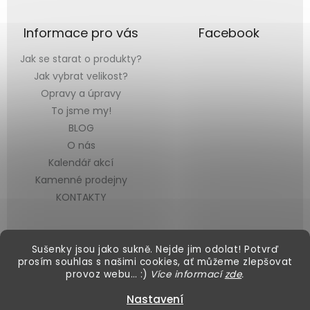
Informace pro vás
Facebook
Jak se starat o produkty?
Jak vybrat velikost?
Opravy a úpravy
To jsme my!
BLOG
O nás
Kalendář akcí
Kamenné prodejny
KONTAKTY
Sušenky jsou jako sukně. Nejde jim odolat! Potvrď
prosím souhlas s našimi cookies, ať můžeme zlepšovat
provoz webu… :)
Více informací
zde
.
Vytvořil Shoptet
&
Nastavení