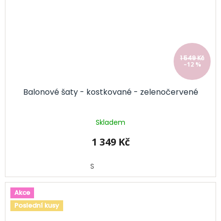
1 549 Kč
–12 %
Balonové šaty - kostkované - zelenočervené
Skladem
1 349 Kč
S
Akce
Poslední kusy