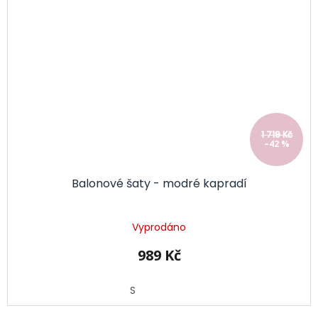
1 719 Kč
–42 %
Balonové šaty - modré kapradí
Vyprodáno
989 Kč
S