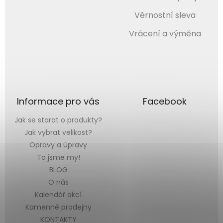
Věrnostní sleva
Vrácení a výměna
Informace pro vás
Facebook
Jak se starat o produkty?
Jak vybrat velikost?
Opravy a úpravy
To jsme my!
BLOG
O nás
Kalendář akcí
Kamenné prodejny
KONTAKTY