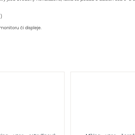
 :)
onitoru či displeje.