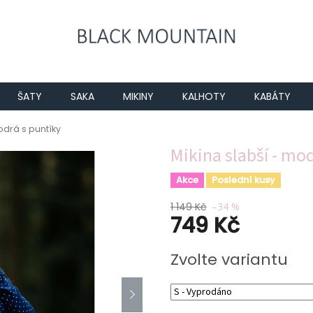
ŠATY
SAKA
MIKINY
KALHOTY
KABÁTY
odrá s puntíky
Mikina slabší - mod
Akce
Poslední kusy
1 149 Kč
–34 %
749 Kč
Měrná
Zvolte variantu
cena: