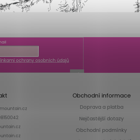
ail
nkami ochrany osobních údajů
akt
Obchodní informace
Doprava a platba
kmountain.cz
8150042
Nejčastější dotazy
untain.cz
Obchodní podmínky
untain.cz