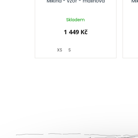
Mikina - vzor - malinová
Mi
Skladem
1 449 Kč
XS
S
Z
á
p
a
t
í