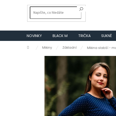
Přejít
na
obsah
NOVINKY
BLACK M
TRIČKA
SUKNĚ
Domů
Mikiny
Základní
Mikina slabší - m