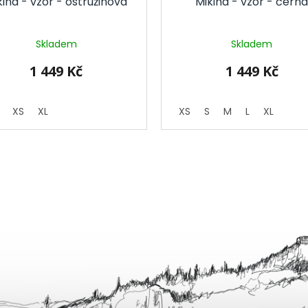
kina - vzor - ostružinová
Mikina - vzor - čern
Skladem
Skladem
1 449 Kč
1 449 Kč
XS
XL
XS
S
M
L
XL