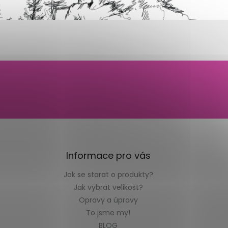
Informace pro vás
Jak se starat o produkty?
Jak vybrat velikost?
Opravy a úpravy
To jsme my!
BLOG