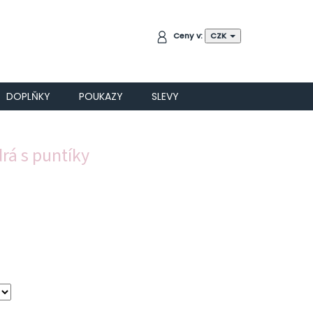
NÁKUPNÍ
Ceny v:
CZK
KOŠÍK
DOPLŇKY
POUKAZY
SLEVY
rá s puntíky