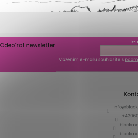
E-m
Odebírat newsletter
Vložením e-mailu souhlasíte s
podmí
Kont
info
@
blac
+42060
blackmo
blackmo