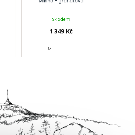
á
Mikina - granátová
Skladem
1 349 Kč
M