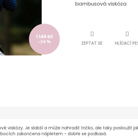
bambusová viskóza
1 149 Kč
–34 %
ZEPTAT SE
HLÍDACÍ PE
iskózy. Je slabší a může nahradit tričko, ale taky posloužit jak
 v bocích zakončena nápletem - dobře se podkasá.