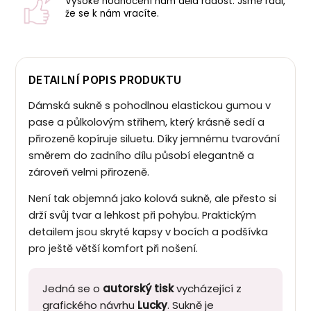
Vysoké hodnocení nám dělá radost. Jsme rádi,
že se k nám vracíte.
DETAILNÍ POPIS PRODUKTU
Dámská sukně s pohodlnou elastickou gumou v
pase a půlkolovým střihem, který krásně sedí a
přirozeně kopíruje siluetu. Díky jemnému tvarování
směrem do zadního dílu působí elegantně a
zároveň velmi přirozeně.
Není tak objemná jako kolová sukně, ale přesto si
drží svůj tvar a lehkost při pohybu. Praktickým
detailem jsou skryté kapsy v bocích a podšívka
pro ještě větší komfort při nošení.
Jedná se o
autorský tisk
vycházející z
grafického návrhu
Lucky
. Sukně je