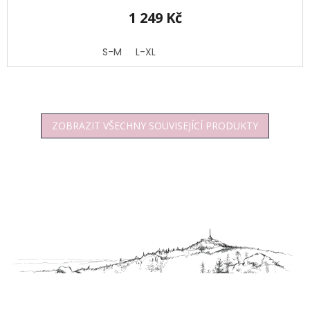
1 249 Kč
S-M
L-XL
ZOBRAZIT VŠECHNY SOUVISEJÍCÍ PRODUKTY
Z
á
p
a
t
í