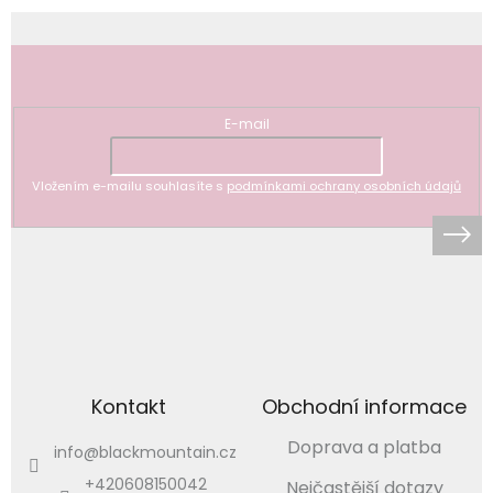
Odebírat newsletter
E-mail
Vložením e-mailu souhlasíte s
podmínkami ochrany osobních údajů
Kontakt
Obchodní informace
Doprava a platba
info
@
blackmountain.cz
+420608150042
Nejčastější dotazy