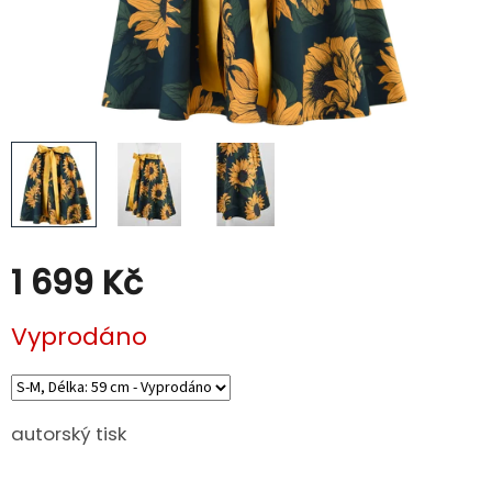
Kabáty
Doplňky
Poukazy
Slevy
1 699 Kč
Měrná
Vyprodáno
cena:
autorský tisk