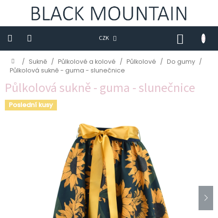
Přejít
na
obsah
NÁKUP
CZK
KOŠÍK
Novinky
Domů
/
Sukně
/
Půlkolové a kolové
/
Půlkolové
/
Do gumy
/
Půlkolová sukně - guma - slunečnice
BLACK
Půlkolová sukně - guma - slunečnice
M
Poslední kusy
Trička
Sukně
Šaty
Saka
Mikiny
Kalhoty