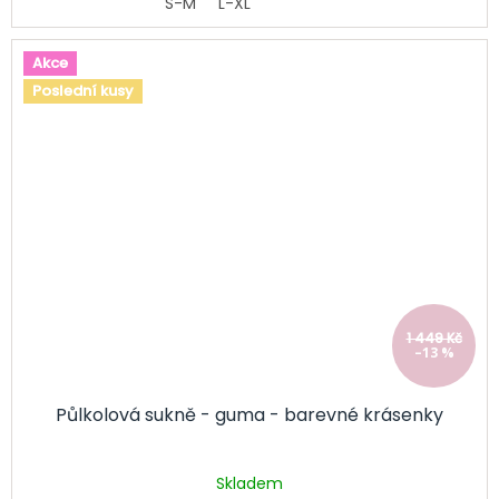
S-M
L-XL
Akce
Poslední kusy
1 449 Kč
–13 %
Půlkolová sukně - guma - barevné krásenky
Skladem