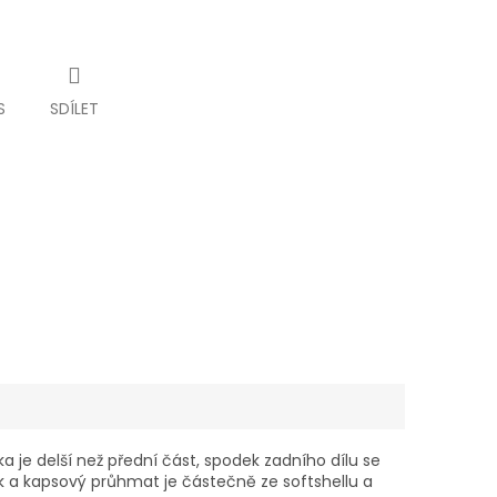
S
SDÍLET
a je delší než přední část, spodek zadního dílu se
ek a kapsový průhmat je částečně ze softshellu a