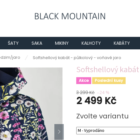
ŠATY
SAKA
MIKINY
KALHOTY
KABÁTY
odzim/jaro
Softshellový kabát - půlkolový - voňavé jaro
Softshellový kabát 
Akce
Poslední kusy
3 299 Kč
–24 %
2 499 Kč
Měrná
Zvolte variantu
cena: