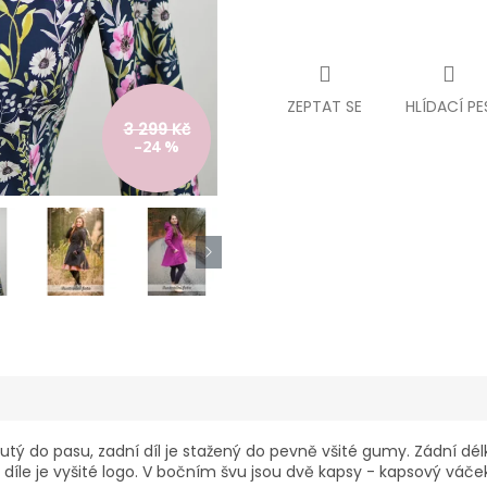
ZEPTAT SE
HLÍDACÍ PE
3 299 Kč
–24 %
utý do pasu, zadní díl je stažený do pevně všité gumy. Zádní délk
m díle je vyšité logo. V bočním švu jsou dvě kapsy - kapsový váč