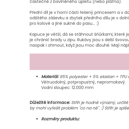
částečně z bavlněného úpletu (nebo plátna).
Přední díl je v horní části řešený princesem a v
odšitého záševku a zbytek předního dílu je v doln
pro kolové a jiné sukně do pasu... :)
Kapuce je větší, dá se stáhnout šňůrkami, které 
je chránič brady u zipu. Rukávy jsou s delší švovo
naopak i ohrnout, když jsou moc dlouhé. Mají nápl
Materiál:
95
% polyester + 5% elastan + TPU
Větruodolný, potpropustný, nepromokavý.
Vodní sloupec: 12.000 mm
Důležité informace:
Střih je hodně výrazný, určit
by mohl vyřešit problém "co na ně". :) Střih je spí
Rozměry produktu: