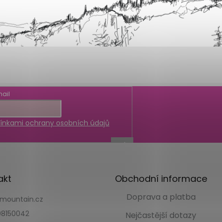
ail
nkami ochrany osobních údajů
akt
Obchodní informace
Doprava a platba
kmountain.cz
8150042
Nejčastější dotazy