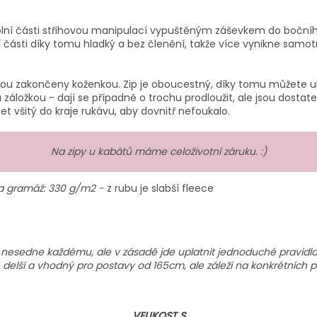
 dolní části střihovou manipulací vypuštěným záševkem do bočníh
í části díky tomu hladký a bez členění, takže více vynikne samot
jsou zakončeny koženkou. Zip je oboucestný, díky tomu můžete u
u záložkou - dají se případně o trochu prodloužit, ale jsou dost
et všitý do kraje rukávu, aby dovnitř nefoukalo.
Na zipy u kabátů máme celoživotní záruku. :)
 a gramáž: 330 g/m2 -
z rubu je slabší fleece
ě nesedne každému, ale v zásadě jde uplatnit jednoduché pravidlo 
še delší a vhodný pro postavy od 165cm, ale záleží na konkrétních 
VELIKOST S