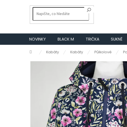
Přejít
na
obsah
NOVINKY
BLACK M
TRIČKA
SUKNĚ
Domů
Kabáty
Kabáty
Půlkolové
P