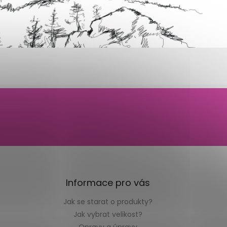
Informace pro vás
Jak se starat o produkty?
Jak vybrat velikost?