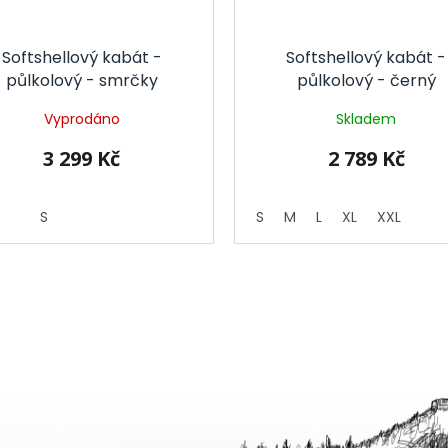
Softshellový kabát -
Softshellový kabát -
půlkolový - smrčky
půlkolový - černý
Vyprodáno
Skladem
3 299 Kč
2 789 Kč
S
S
M
L
XL
XXL