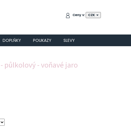
NÁKUPNÍ
Ceny v:
CZK
KOŠÍK
DOPLŇKY
POUKAZY
SLEVY
- půlkolový - voňavé jaro