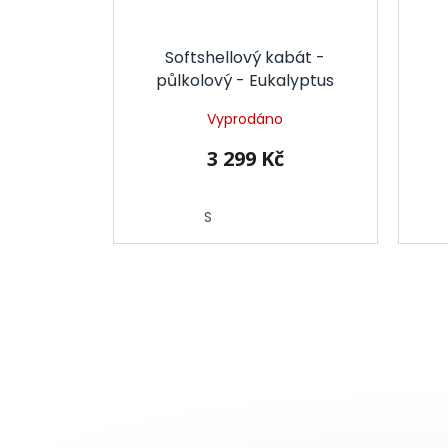
Softshellový kabát -
půlkolový - Eukalyptus
Vyprodáno
3 299 Kč
S
Z
á
p
a
t