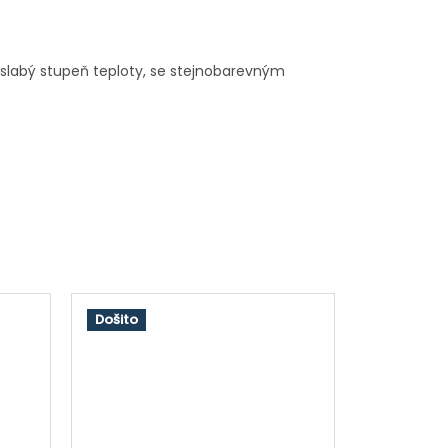
a slabý stupeň teploty, se stejnobarevným
Došito