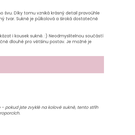
o švu. Díky tomu vzniká krásný detail pravoúhle
ný tvar. Sukně je půlkolová a široká dostatečně
kázat i kousek sukně. :) Neodmyslitelnou součástí
atečně dlouhé pro většinu postav. Je možné je
- pokud jste zvyklé na kolové sukně, tento střih
proporcích.