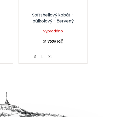
Softshellový kabát -
půlkolový - červený
Vyprodáno
2 789 Kč
S
L
XL