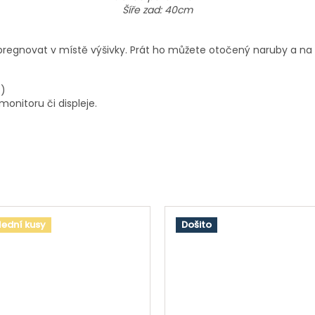
Šíře zad: 40cm
 impregnovat v místě výšivky. Prát ho můžete otočený naruby a n
 :)
onitoru či displeje.
lední kusy
Došito