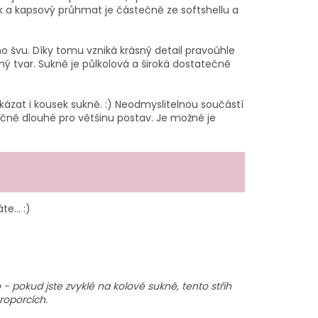
ek a kapsový průhmat je částečně ze softshellu a
o švu. Díky tomu vzniká krásný detail pravoúhle
ný tvar. Sukně je půlkolová a široká dostatečně
kázat i kousek sukně. :) Neodmyslitelnou součástí
atečně dlouhé pro většinu postav. Je možné je
te... :)
- pokud jste zvyklé na kolové sukně, tento střih
proporcích.