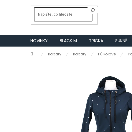
Přejít
na
obsah
NOVINKY
BLACK M
TRIČKA
SUKNĚ
Domů
Kabáty
Kabáty
Půlkolové
P