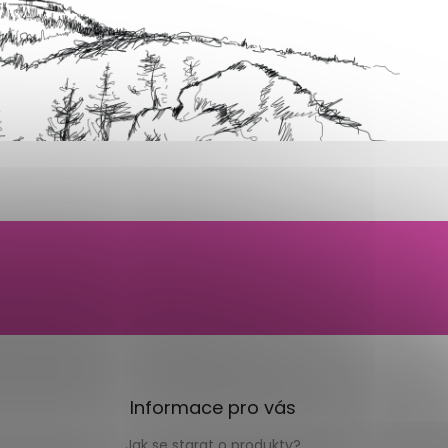
Informace pro vás
Jak se starat o produkty?