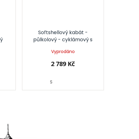
Softshellový kabát -
vý
půlkolový - cyklámový s
puntíky
Vyprodáno
2 789 Kč
S