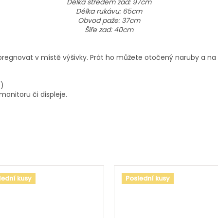
Délka středem zad: 97cm
Délka rukávu: 65cm
Obvod paže: 37cm
Šíře zad: 40cm
 impregnovat v místě výšivky. Prát ho můžete otočený naruby a n
 :)
onitoru či displeje.
lední kusy
Poslední kusy