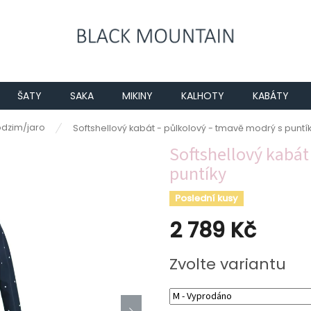
ŠATY
SAKA
MIKINY
KALHOTY
KABÁTY
odzim/jaro
Softshellový kabát - půlkolový - tmavě modrý s puntí
Softshellový kabát
puntíky
Poslední kusy
2 789 Kč
Měrná
Zvolte variantu
cena: