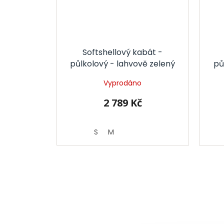
Softshellový kabát -
půlkolový - lahvově zelený
pů
Vyprodáno
2 789 Kč
S
M
Z
á
p