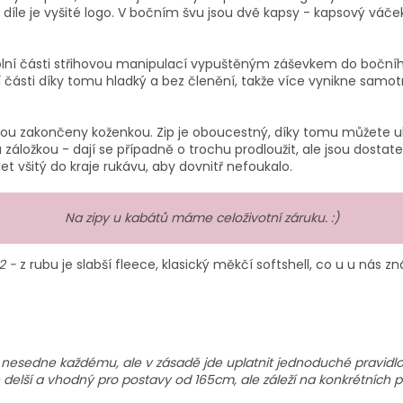
m díle je vyšité logo. V bočním švu jsou dvě kapsy - kapsový váč
 dolní části střihovou manipulací vypuštěným záševkem do bočníh
í části díky tomu hladký a bez členění, takže více vynikne samot
jsou zakončeny koženkou. Zip je oboucestný, díky tomu můžete u
u záložkou - dají se případně o trochu prodloužit, ale jsou dost
et všitý do kraje rukávu, aby dovnitř nefoukalo.
Na zipy u kabátů máme celoživotní záruku. :)
2 -
z rubu je slabší fleece, klasický měkčí softshell, co u u nás zná
ě nesedne každému, ale v zásadě jde uplatnit jednoduché pravidlo 
še delší a vhodný pro postavy od 165cm, ale záleží na konkrétních 