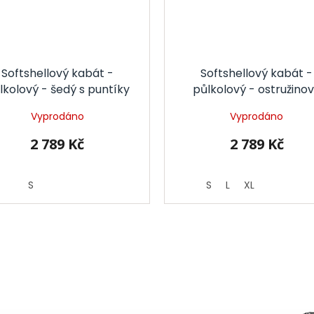
Softshellový kabát -
Softshellový kabát -
lkolový - šedý s puntíky
půlkolový - ostružino
Vyprodáno
Vyprodáno
2 789 Kč
2 789 Kč
S
S
L
XL