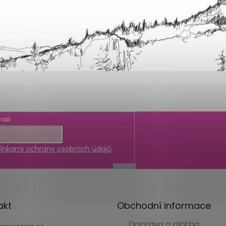
ail
nkami ochrany osobních údajů
akt
Obchodní informace
Doprava a platba