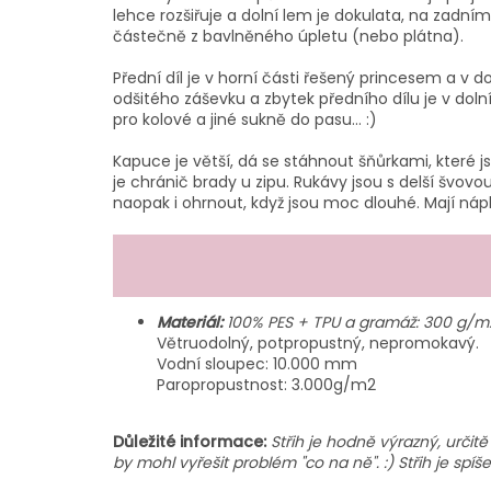
lehce rozšiřuje a dolní lem je dokulata, na zadní
částečně z bavlněného úpletu (nebo plátna).
Přední díl je v horní části řešený princesem a v
odšitého záševku a zbytek předního dílu je v doln
pro kolové a jiné sukně do pasu... :)
Kapuce je větší, dá se stáhnout šňůrkami, které 
je chránič brady u zipu. Rukávy jsou s delší švovo
naopak i ohrnout, když jsou moc dlouhé. Mají nápl
Materiál:
100% PES + TPU a gramáž: 300 g/m
Větruodolný, potpropustný, nepromokavý.
Vodní sloupec: 10.000 mm
Paropropustnost: 3.000g/m2
Důležité informace:
Střih je hodně výrazný, určit
by mohl vyřešit problém "co na ně". :) Střih je spí