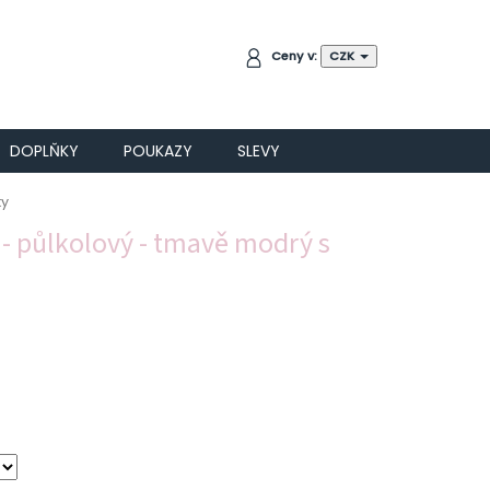
NÁKUPNÍ
Ceny v:
CZK
KOŠÍK
DOPLŇKY
POUKAZY
SLEVY
ky
 - půlkolový - tmavě modrý s