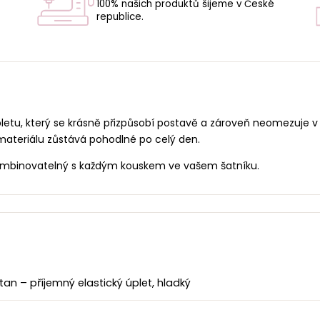
100% našich produktů šijeme v České
republice.
U
letu, který se krásně přizpůsobí postavě a zároveň neomezuje v 
 materiálu zůstává pohodlné po celý den.
 kombinovatelný s každým kouskem ve vašem šatníku.
an – příjemný elastický úplet, hladký