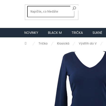
Přejít
na
obsah
NOVINKY
BLACK M
TRIČKA
SUKNĚ
Domů
Trička
Klasická
Výstřih do V