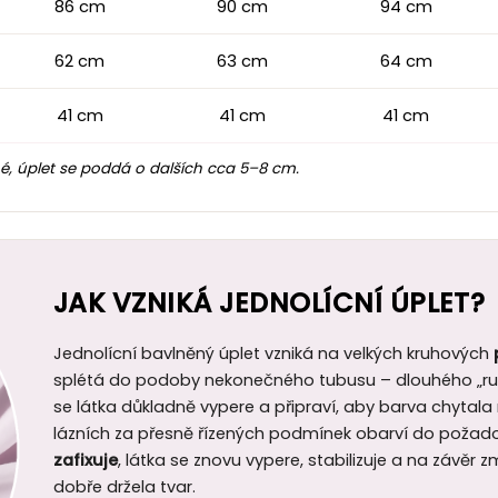
86 cm
90 cm
94 cm
62 cm
63 cm
64 cm
41 cm
41 cm
41 cm
, úplet se poddá o dalších cca 5–8 cm.
JAK VZNIKÁ JEDNOLÍCNÍ ÚPLET?
Jednolícní bavlněný úplet vzniká na velkých kruhových
splétá do podoby nekonečného tubusu – dlouhého „ruk
se látka důkladně vypere a připraví, aby barva chytal
lázních za přesně řízených podmínek obarví do požad
zafixuje
, látka se znovu vypere, stabilizuje a na závěr
dobře držela tvar.