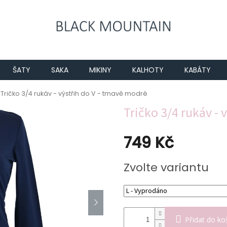
ŠATY
SAKA
MIKINY
KALHOTY
KABÁTY
Tričko 3/4 rukáv - výstřih do V - tmavě modré
Tričko 3/4 rukáv - 
749 Kč
Měrná
Zvolte variantu
cena:
Přidat do ko