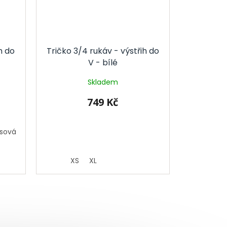
h do
Tričko 3/4 rukáv - výstřih do
V - bílé
Skladem
749 Kč
usová
XS
XL