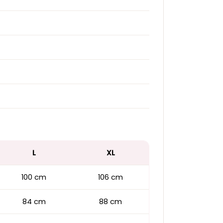
L
XL
100 cm
106 cm
84 cm
88 cm