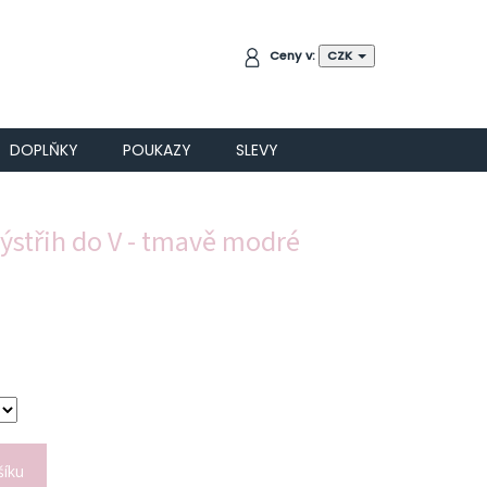
NÁKUPNÍ
Ceny v:
CZK
KOŠÍK
DOPLŇKY
POUKAZY
SLEVY
výstřih do V - tmavě modré
šíku