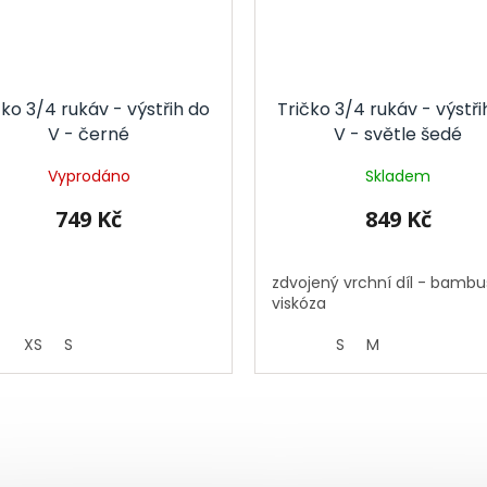
čko 3/4 rukáv - výstřih do
Tričko 3/4 rukáv - výstři
V - černé
V - světle šedé
Vyprodáno
Skladem
749 Kč
849 Kč
zdvojený vrchní díl - bamb
viskóza
XS
S
S
M