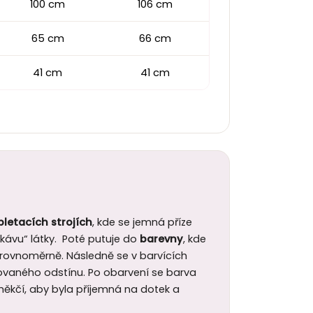
100 cm
106 cm
65 cm
66 cm
41 cm
41 cm
pletacích strojích
, kde se jemná příze
ávu“ látky. Poté putuje do
barevny
, kde
a rovnoměrně. Následně se v barvících
ovaného odstínu. Po obarvení se barva
 změkčí, aby byla příjemná na dotek a