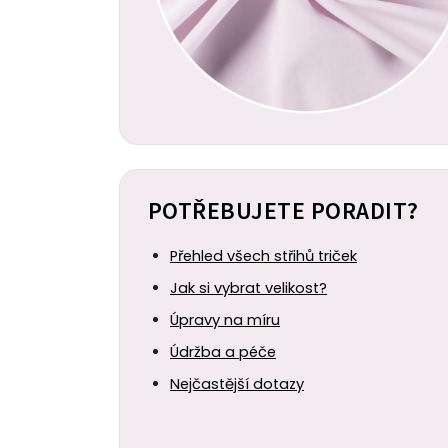
POTŘEBUJETE PORADIT?
Přehled všech střihů triček
Jak si vybrat velikost?
Úpravy na míru
Údržba a péče
Nejčastější dotazy