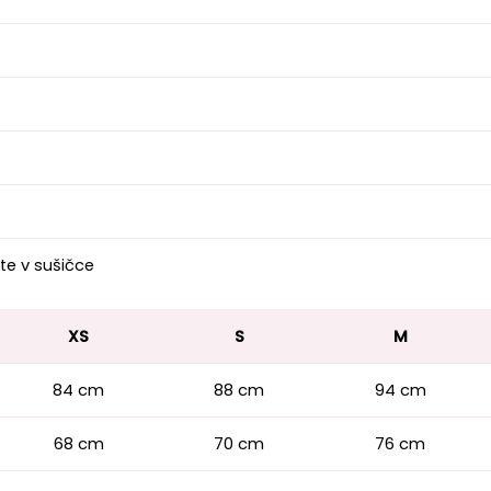
te v sušičce
XS
S
M
84 cm
88 cm
94 cm
68 cm
70 cm
76 cm