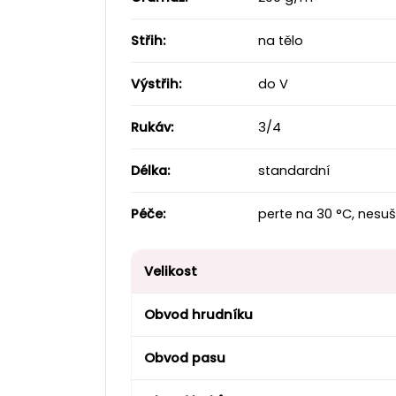
Střih:
na tělo
Výstřih:
do V
Rukáv:
3/4
Délka:
standardní
Péče:
perte na 30 °C, nesuš
Velikost
Obvod hrudníku
Obvod pasu