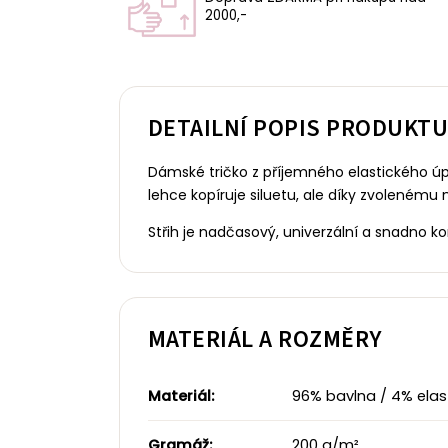
2000,-
DETAILNÍ POPIS PRODUKT
Dámské tričko z příjemného elastického úp
lehce kopíruje siluetu, ale díky zvolenému
Střih je nadčasový, univerzální a snadno
MATERIÁL A ROZMĚRY
Materiál:
96% bavlna / 4% elast
Gramáž:
200 g/m²