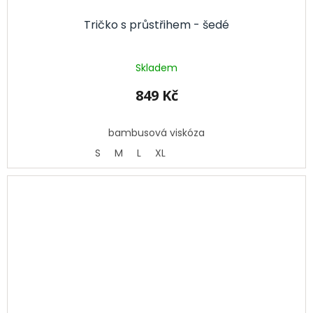
Tričko s průstřihem - šedé
Skladem
849 Kč
bambusová viskóza
S
M
L
XL