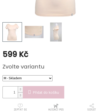
Poukazy
Slevy
599 Kč
Měrná
Zvolte variantu
cena:
Přidat do košíku
ZEPTAT SE
HLÍDACÍ PES
SDÍLET