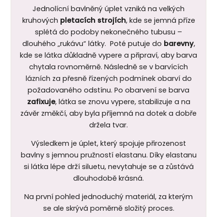
Jednolícní bavlněný úplet vzniká na velkých
kruhových
pletacích strojích
, kde se jemná příze
splétá do podoby nekonečného tubusu –
dlouhého „rukávu“ látky. Poté putuje do
barevny
,
kde se látka důkladně vypere a připraví, aby barva
chytala rovnoměrně. Následně se v barvících
lázních za přesně řízených podmínek obarví do
požadovaného odstínu. Po obarvení se barva
zafixuje
, látka se znovu vypere, stabilizuje a na
závěr změkčí, aby byla příjemná na dotek a dobře
držela tvar.
Výsledkem je úplet, který spojuje přirozenost
bavlny s jemnou pružností elastanu. Díky elastanu
si látka lépe drží siluetu, nevytahuje se a zůstává
dlouhodobě krásná.
Na první pohled jednoduchý materiál, za kterým
se ale skrývá poměrně složitý proces.