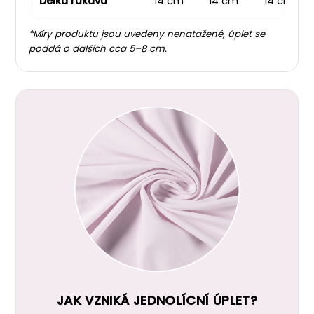
Délka rukávu
14 cm
14 cm
14 cm
*Míry produktu jsou uvedeny nenatažené, úplet se
poddá o dalších cca 5–8 cm.
JAK VZNIKÁ JEDNOLÍCNÍ ÚPLET?