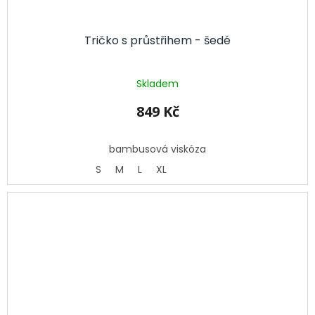
Tričko s průstřihem - šedé
Skladem
849 Kč
bambusová viskóza
S
M
L
XL