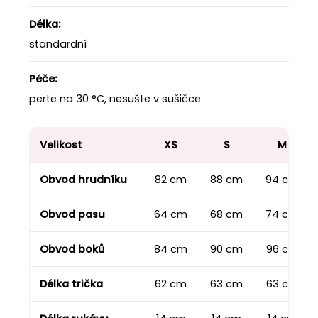
Délka:
standardní
Péče:
perte na 30 °C, nesušte v sušičce
Velikost
XS
S
M
Obvod hrudníku
82 cm
88 cm
94 cm
Obvod pasu
64 cm
68 cm
74 cm
Obvod boků
84 cm
90 cm
96 cm
Délka trička
62 cm
63 cm
63 cm