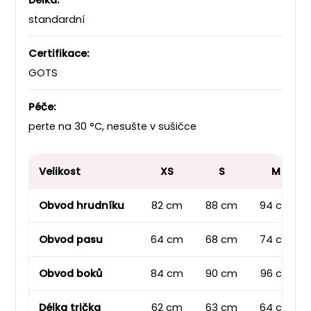
Délka:
standardní
Certifikace:
GOTS
Péče:
perte na 30 °C, nesušte v sušičce
Velikost
XS
S
M
Obvod hrudníku
82 cm
88 cm
94 cm
Obvod pasu
64 cm
68 cm
74 cm
Obvod boků
84 cm
90 cm
96 cm
Délka trička
62 cm
63 cm
64 cm