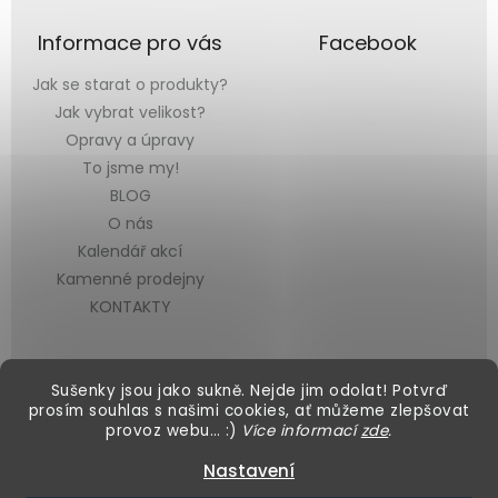
Informace pro vás
Facebook
Jak se starat o produkty?
Jak vybrat velikost?
Opravy a úpravy
To jsme my!
BLOG
O nás
Kalendář akcí
Kamenné prodejny
KONTAKTY
Sušenky jsou jako sukně. Nejde jim odolat! Potvrď
prosím souhlas s našimi cookies, ať můžeme zlepšovat
provoz webu… :)
Více informací
zde
.
Vytvořil Shoptet
&
Nastavení