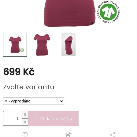
Kabáty
Doplňky
Poukazy
Slevy
699 Kč
Měrná
Zvolte variantu
cena:
Přidat do košíku