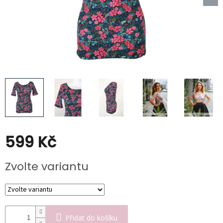
Kabáty
Doplňky
Poukazy
Slevy
599 Kč
Měrná
Zvolte variantu
cena:
Přidat do košíku