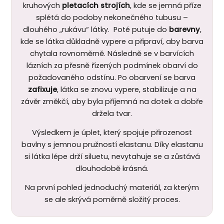
kruhových
pletacích strojích
, kde se jemná příze
splétá do podoby nekonečného tubusu –
dlouhého „rukávu“ látky. Poté putuje do
barevny
,
kde se látka důkladně vypere a připraví, aby barva
chytala rovnoměrně. Následně se v barvících
lázních za přesně řízených podmínek obarví do
požadovaného odstínu. Po obarvení se barva
zafixuje
, látka se znovu vypere, stabilizuje a na
závěr změkčí, aby byla příjemná na dotek a dobře
držela tvar.
Výsledkem je úplet, který spojuje přirozenost
bavlny s jemnou pružností elastanu. Díky elastanu
si látka lépe drží siluetu, nevytahuje se a zůstává
dlouhodobě krásná.
Na první pohled jednoduchý materiál, za kterým
se ale skrývá poměrně složitý proces.