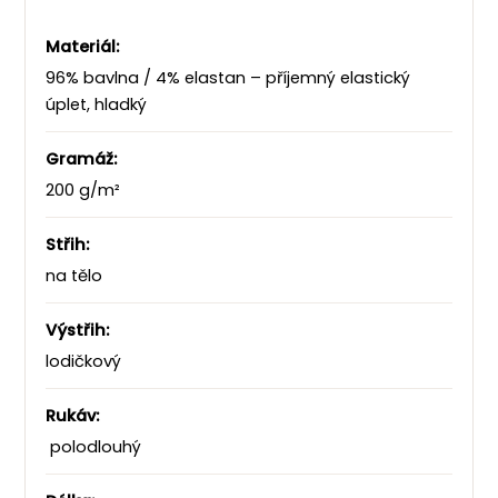
Materiál:
96% bavlna / 4% elastan – příjemný elastický
úplet, hladký
Gramáž:
200 g/m²
Střih:
na tělo
Výstřih:
lodičkový
Rukáv:
polodlouhý