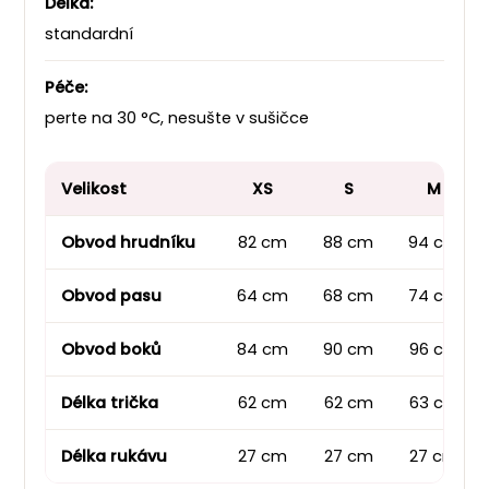
Délka:
standardní
Péče:
perte na 30 °C, nesušte v sušičce
Velikost
XS
S
M
Obvod hrudníku
82 cm
88 cm
94 cm
Obvod pasu
64 cm
68 cm
74 cm
Obvod boků
84 cm
90 cm
96 cm
Délka trička
62 cm
62 cm
63 cm
Délka rukávu
27 cm
27 cm
27 cm