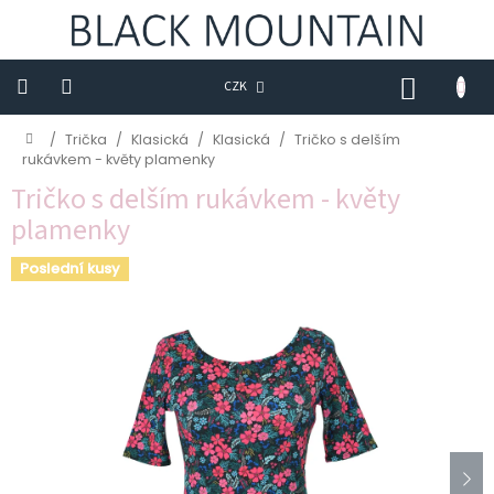
Přejít
na
obsah
NÁKUP
CZK
KOŠÍK
Novinky
Domů
/
Trička
/
Klasická
/
Klasická
/
Tričko s delším
rukávkem - květy plamenky
BLACK
Tričko s delším rukávkem - květy
M
plamenky
Trička
Poslední kusy
Sukně
Šaty
Saka
Mikiny
Kalhoty