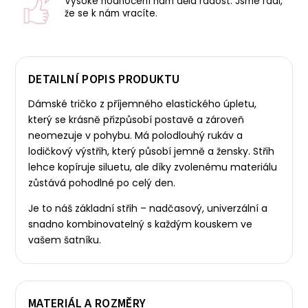
Vysoké hodnocení nám dělá radost. Jsme rádi,
že se k nám vracíte.
DETAILNÍ POPIS PRODUKTU
Dámské tričko z příjemného elastického úpletu,
který se krásně přizpůsobí postavě a zároveň
neomezuje v pohybu. Má polodlouhý rukáv a
lodičkový výstřih, který působí jemně a žensky.
Střih
lehce kopíruje siluetu, ale díky zvolenému materiálu
zůstává pohodlné po celý den.
Je to náš základní střih – nadčasový, univerzální a
snadno kombinovatelný s každým kouskem ve
vašem šatníku.
MATERIÁL A ROZMĚRY