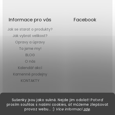
Informace pro vás
Facebook
Jak se starat o produkty?
Jak vybrat velikost?
Opravy a úpravy
To jsme my!
BLOG
O nás
Kalendář akcí
Kamenné prodejny
KONTAKTY
Sušenky jsou jako sukně. Nejde jim odolat! Potvrď
prosím souhlas s našimi cookies, ať můžeme zlepšovat
provoz webu… :)
Více informací
zde
.
Vytvořil Shoptet
&