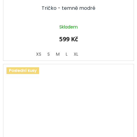
Tričko - temně modré
Skladem
599 Kč
XS
S
M
L
XL
Poslední kusy