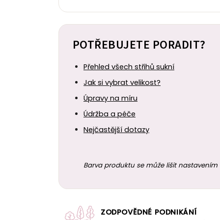
POTŘEBUJETE PORADIT?
Přehled všech střihů sukní
Jak si vybrat velikost?
Úpravy na míru
Údržba a péče
Nejčastější dotazy
Barva produktu se může lišit nastavením 
ZODPOVĚDNÉ PODNIKÁNÍ