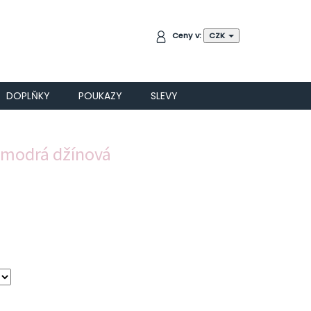
NÁKUPNÍ
Ceny v:
CZK
KOŠÍK
DOPLŇKY
POUKAZY
SLEVY
- modrá džínová