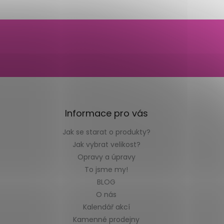
Informace pro vás
Jak se starat o produkty?
Jak vybrat velikost?
Opravy a úpravy
To jsme my!
BLOG
O nás
Kalendář akcí
Kamenné prodejny