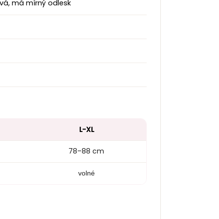
vá, má mírný odlesk
L-XL
78–88 cm
volné