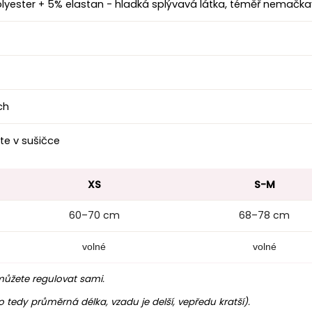
lyester + 5% elastan
- hladká splývavá látka, téměř nemačka
ch
te v sušičce
XS
S-M
60–70 cm
68–78 cm
volné
volné
můžete regulovat sami.
 tedy průměrná délka, vzadu je delší, vepředu kratší).