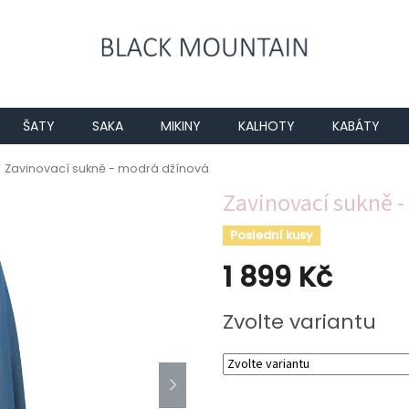
ŠATY
SAKA
MIKINY
KALHOTY
KABÁTY
Zavinovací sukně - modrá džínová
Zavinovací sukně 
Poslední kusy
1 899 Kč
Měrná
Zvolte variantu
cena: