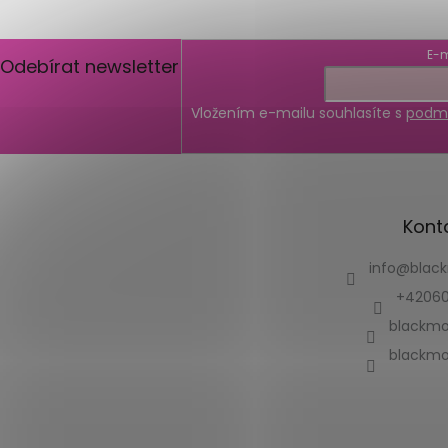
E-m
Odebírat newsletter
Vložením e-mailu souhlasíte s
podmí
Kont
info
@
blac
+42060
blackmo
blackmo