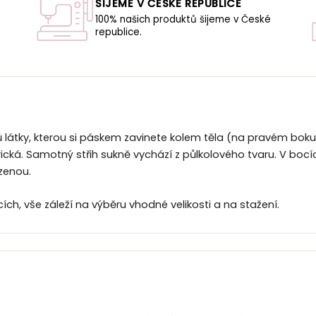
ŠIJEME V ČESKÉ REPUBLICE
100% našich produktů šijeme v České
republice.
U
ů látky, kterou si páskem zavinete kolem těla (na pravém boku
rická. Samotný střih sukně vychází z půlkolového tvaru. V boc
zenou.
ích, vše záleží na výběru vhodné velikosti a na stažení.