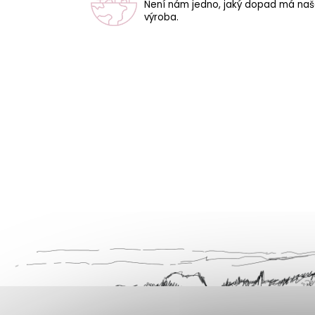
Není nám jedno, jaký dopad má na
výroba.
Z
á
p
a
t
í