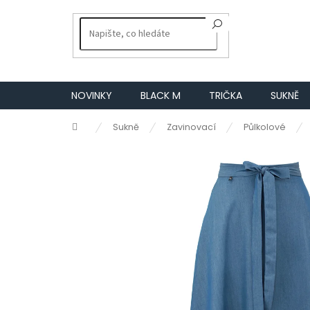
Přejít
na
obsah
NOVINKY
BLACK M
TRIČKA
SUKNĚ
Domů
Sukně
Zavinovací
Půlkolové