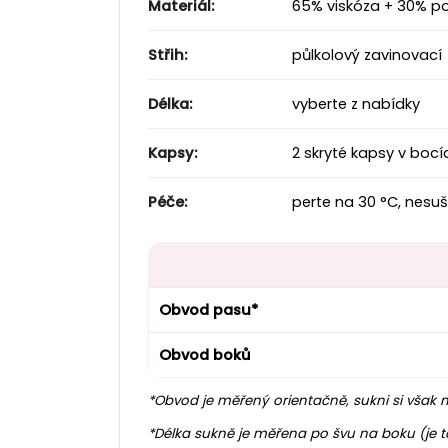
Materiál:
65% viskóza + 30% po
Střih:
půlkolový zavinovací
Délka:
vyberte z nabídky
Kapsy:
2 skryté kapsy v bocí
Péče:
perte na 30 °C, nesuš
Obvod pasu*
Obvod boků
*Obvod je měřený orientačně, sukni si však 
*
Délka sukně je měřena po švu na boku (je to