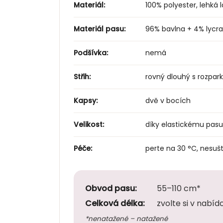
Materiál:
100% polyester, lehká l
Materiál pasu:
96% bavlna + 4% lycra
Podšívka:
nemá
Střih:
rovný dlouhý s rozpa
Kapsy:
dvě v bocích
Velikost:
díky elastickému pasu 
Péče:
perte na 30 °C, nesušt
Obvod pasu:
55–110 cm*
Celková délka:
zvolte si v nabíd
*nenatažené – natažené