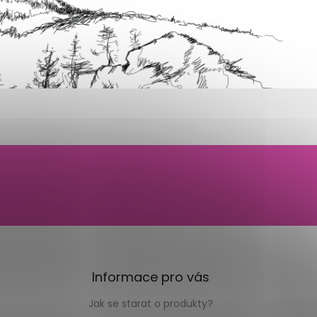
Informace pro vás
Jak se starat o produkty?