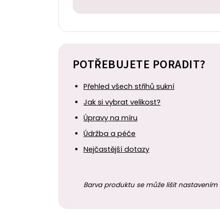
POTŘEBUJETE PORADIT?
Přehled všech střihů sukní
Jak si vybrat velikost?
Úpravy na míru
Údržba a péče
Nejčastější dotazy
Barva produktu se může lišit nastavením 