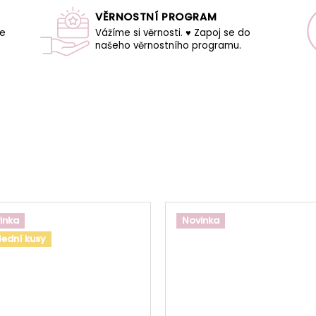
VĚRNOSTNÍ PROGRAM
še
Vážíme si věrnosti. ♥ Zapoj se do
našeho věrnostního programu.
inka
Novinka
lední kusy