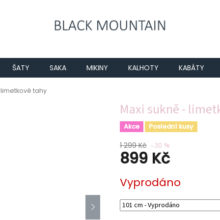
ŠATY
SAKA
MIKINY
KALHOTY
KABÁTY
 limetkové tahy
Maxi sukně - limet
Akce
Poslední kusy
1 299 Kč
–30 %
899 Kč
Měrná
Vyprodáno
cena: