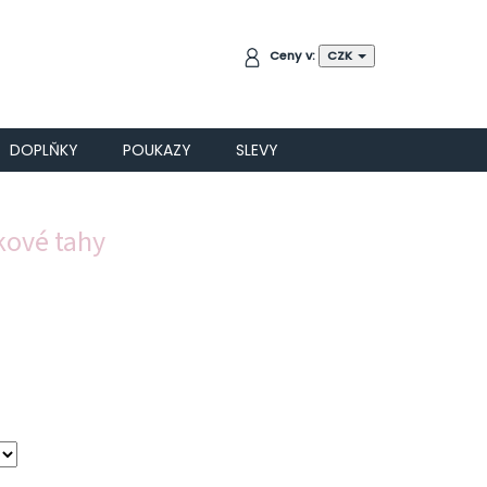
NÁKUPNÍ
Ceny v:
CZK
KOŠÍK
DOPLŇKY
POUKAZY
SLEVY
kové tahy