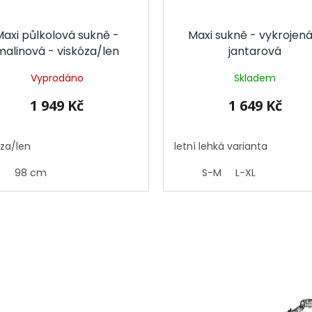
Maxi půlkolová sukně -
Maxi sukně - vykrojená
malinová - viskóza/len
jantarová
Vyprodáno
Skladem
1 949 Kč
1 649 Kč
óza/len
letní lehká varianta
98 cm
S-M
L-XL