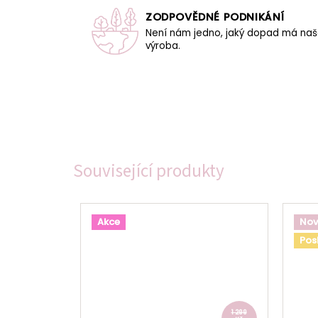
ZODPOVĚDNÉ PODNIKÁNÍ
Není nám jedno, jaký dopad má na
výroba.
Související produkty
Akce
Nov
Pos
1 299