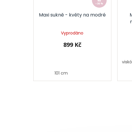
Kč
–30 %
Maxi sukně - květy na modré
Vyprodáno
899 Kč
visk
101 cm
Z
á
p