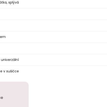
átka, splývá
rkem
univerzální
e v sušičce
ce