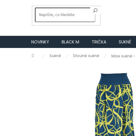
Přejít
na
obsah
NOVINKY
BLACK M
TRIČKA
SUKNĚ
Domů
Sukně
Dlouhé sukně
Maxi sukně -