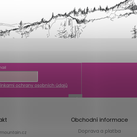
ail
nkami ochrany osobních údajů
akt
Obchodní informace
Doprava a platba
kmountain.cz