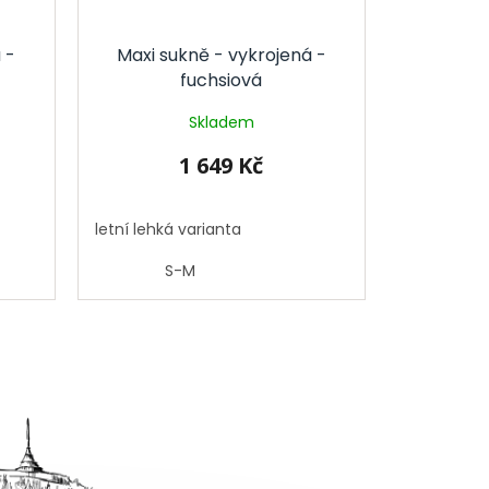
 -
Maxi sukně - vykrojená -
fuchsiová
Skladem
1 649 Kč
letní lehká varianta
S-M