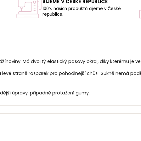
ŠIJEME V ČESKÉ REPUBLICE
100% našich produktů šijeme v České
republice.
U
žínoviny. Má dvojitý elastický pasový okraj, díky kterému je ve
evé straně rozparek pro pohodlnější chůzi. Sukně nemá podší
dější úpravy, případně protažení gumy.