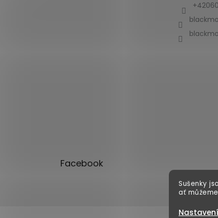
+42060
blackmo
blackmo
Facebook
Sušenky jso
ať můžeme
Nastaven