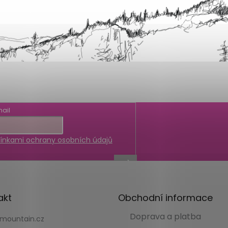
ail
nkami ochrany osobních údajů
akt
Obchodní informace
Doprava a platba
kmountain.cz