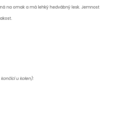
 jemná na omak a má lehký hedvábný lesk. Jemnost
jakost.
ončící u kolen):