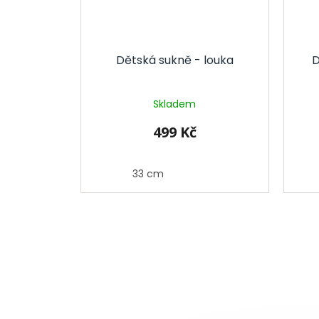
Dětská sukně - louka
D
Skladem
499 Kč
33 cm
Z
á
p
a