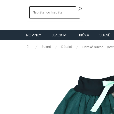
Přejít
na
obsah
NOVINKY
BLACK M
TRIČKA
SUKNĚ
Domů
Sukně
Dětské
Dětská sukně - petr