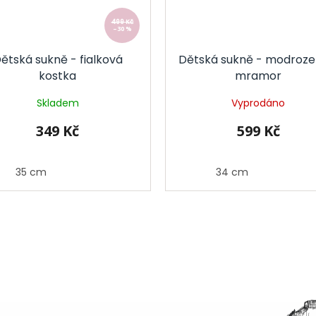
499 Kč
–30 %
ětská sukně - fialková
Dětská sukně - modroze
kostka
mramor
Skladem
Vyprodáno
349 Kč
599 Kč
35 cm
34 cm