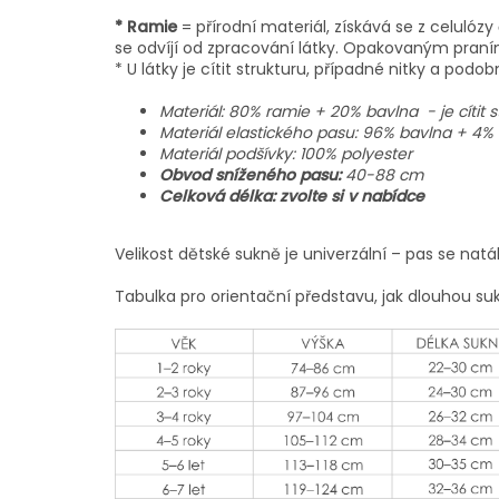
* Ramie
= přírodní materiál, získává se z celuló
se odvíjí od zpracování látky. Opakovaným pran
* U látky je cítit strukturu, případné nitky a podob
Materiál:
80% ramie + 20% bavlna - je cítit st
Materiál elastického pasu: 96% bavlna + 4% 
Materiál podšívky: 100% polyester
Obvod sníženého pasu:
40-88 cm
Celková délka: zvolte si v nabídce
Velikost dětské sukně je univerzální – pas se natá
Tabulka pro orientační představu, jak dlouhou su