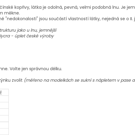
zy čínské kopřivy, látka je odolná, pevná, velmi podobná lnu. Je
ím měkne.
né "nedokonalosti" jsou součástí vlastností látky, nejedná se o II. 
rukturu jako u lnu, jemnější
lycra - úplet české výroby
hne. Volte jen správnou délku.
kýnku zvolit
(měřeno na modelkách se sukní s nápletem v pase a k