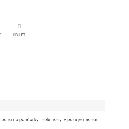
S
SDÍLET
vhodná na punčošky i holé nohy. V pase je nechán