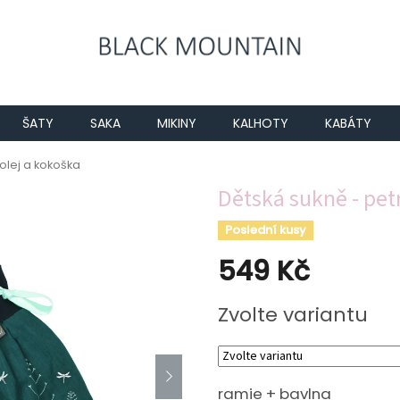
ŠATY
SAKA
MIKINY
KALHOTY
KABÁTY
olej a kokoška
Dětská sukně - pet
Poslední kusy
549 Kč
Měrná
Zvolte variantu
cena:
ramie + bavlna