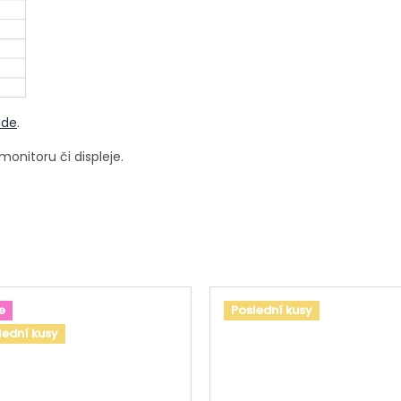
zde
.
onitoru či displeje.
e
Poslední kusy
lední kusy