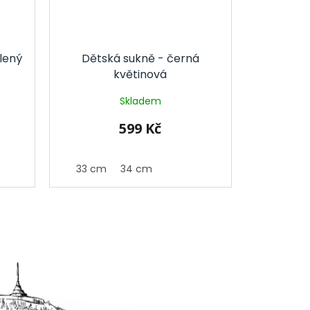
lený
Dětská sukně - černá
květinová
Skladem
599 Kč
33 cm
34 cm