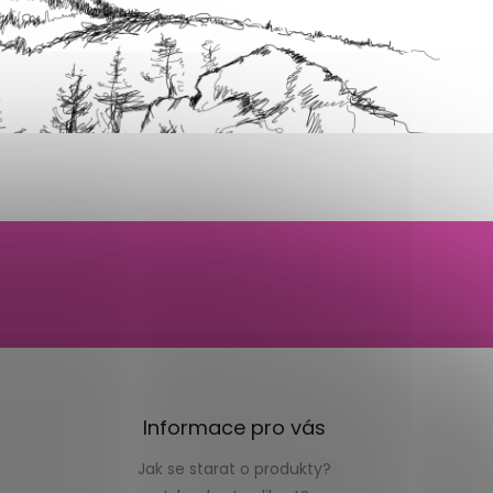
Informace pro vás
Jak se starat o produkty?