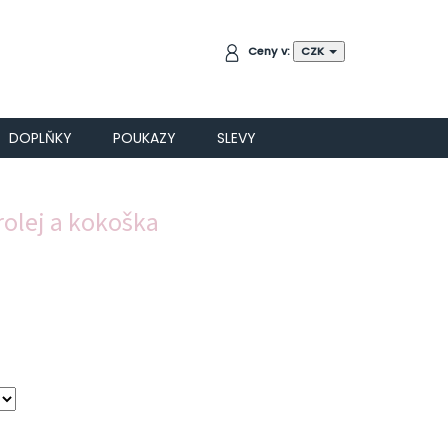
NÁKUPNÍ
Ceny v:
CZK
KOŠÍK
DOPLŇKY
POUKAZY
SLEVY
rolej a kokoška